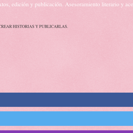
textos, edición y publicación. Asesoramiento literario y 
CREAR HISTORIAS Y PUBLICARLAS.