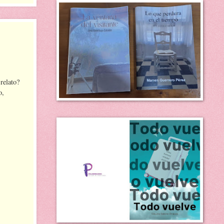
relato?
o,