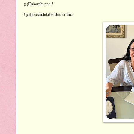
¡¡¡Enhorabuena!!
#palabreandotallerdeescritura