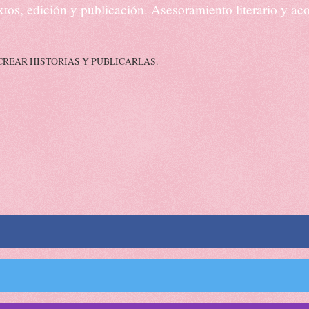
textos, edición y publicación. Asesoramiento literario y 
CREAR HISTORIAS Y PUBLICARLAS.