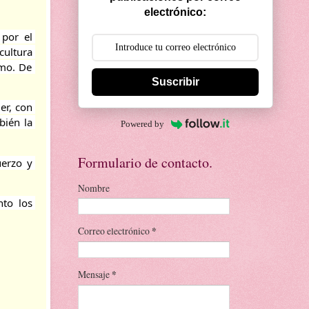
electrónico:
 por el 
ultura 
mo. De 
Suscribir
r, con 
ién la 
Powered by
Formulario de contacto.
erzo y 
Nombre
to los 
Correo electrónico
*
Mensaje
*