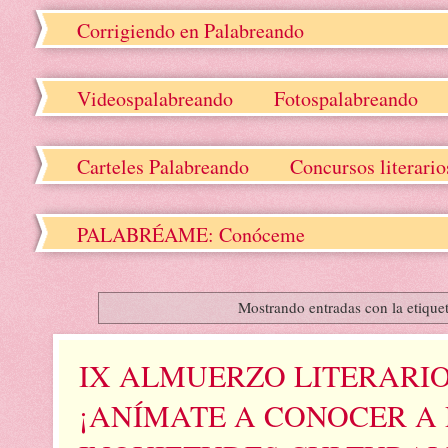
Corrigiendo en Palabreando
Videospalabreando
Fotospalabreando
Carteles Palabreando
Concursos literari
PALABRÉAME: Conóceme
Mostrando entradas con la etique
IX ALMUERZO LITERARIO
¡ANÍMATE A CONOCER A