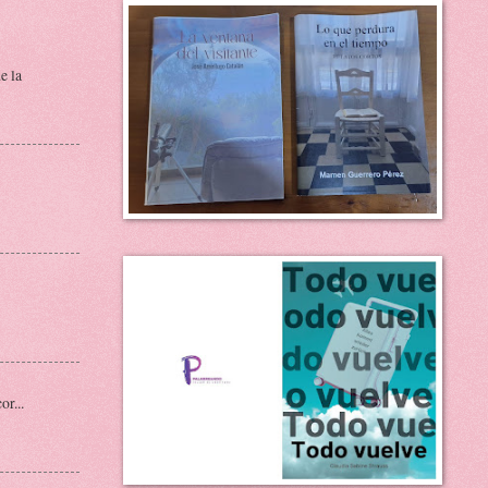
e la
or...