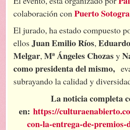
Pal
El evento, está organizado por
Puerto Sotogra
colaboración con
El jurado, ha estado compuesto por
Juan Emilio Ríos
Eduardo
ellos
,
Melgar
Mª Ángeles Chozas
Na
,
y
como presidenta del mismo,
eva
subrayando la calidad y diversid
La noticia completa co
en:
https://culturaenabierto.c
con-la-entrega-de-premios-de