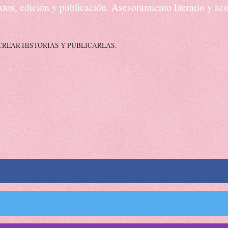
textos, edición y publicación. Asesoramiento literario y 
CREAR HISTORIAS Y PUBLICARLAS.