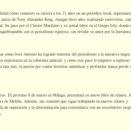
lidad cómo comenzó su carrera a los 21 años en un periódico local, experienci
l juicio de Tony Alexander King. Aunque llevo años realizando entrevistas, cad
l. Su paso por el Clúster Marítimo y su actual labor en el Grupo Joly, donde 
uebrantable con el periodismo riguroso, sin olvidar su amor por la literatura
har cómo José Antonio ha logrado transitar del periodismo a la narrativa negra
 su experiencia en la cobertura judicial, y cómo este paso lo impulsó a explorar
ea una más, la pasión por contar historias auténticas y profundas nunca pierde 
M
ros. El próximo 8 de marzo en Málaga, presentará su nuevo libro de relatos,
Casa de Melilla. Además, me comentó que sigue trabajando en nuevos relatos y
da de superación y la determinación para reinventarse son un recordatorio insp
s.