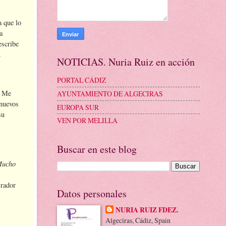
a que lo
a
escribe
.
NOTICIAS. Nuria Ruiz en acción
PORTAL CÁDIZ
. Me
AYUNTAMIENTO DE ALGECIRAS
 nuevos
EUROPA SUR
su
VEN POR MELILLA
Buscar en este blog
ucho
irador
Datos personales
NURIA RUIZ FDEZ.
Algeciras, Cádiz, Spain