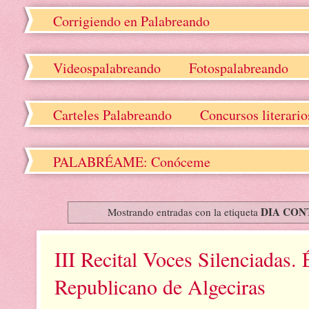
Corrigiendo en Palabreando
Videospalabreando
Fotospalabreando
Carteles Palabreando
Concursos literari
PALABRÉAME: Conóceme
DIA CON
Mostrando entradas con la etiqueta
III Recital Voces Silenciadas. 
Republicano de Algeciras