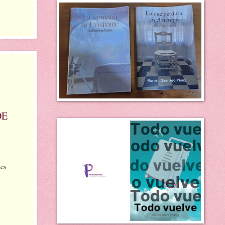
DE
nes