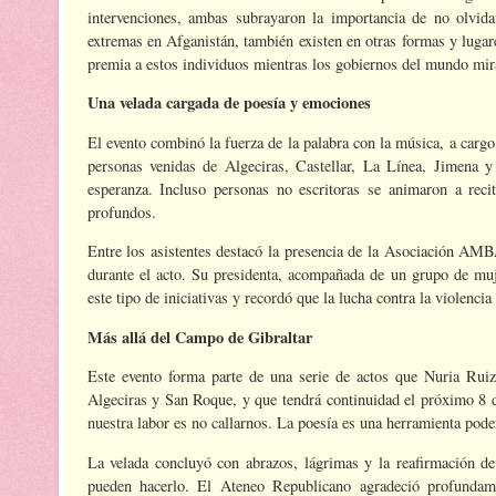
intervenciones, ambas subrayaron la importancia de no olvida
extremas en Afganistán, también existen en otras formas y lugar
premia a estos individuos mientras los gobiernos del mundo mira
Una velada cargada de poesía y emociones
El evento combinó la fuerza de la palabra con la música, a car
personas venidas de Algeciras, Castellar, La Línea, Jimena y 
esperanza. Incluso personas no escritoras se animaron a reci
profundos.
Entre los asistentes destacó la presencia de la Asociación AMB
durante el acto. Su presidenta, acompañada de un grupo de muj
este tipo de iniciativas y recordó que la lucha contra la violenci
Más allá del Campo de Gibraltar
Este evento forma parte de una serie de actos que Nuria Ruiz
Algeciras y San Roque, y que tendrá continuidad el próximo 8 d
nuestra labor es no callarnos. La poesía es una herramienta pode
La velada concluyó con abrazos, lágrimas y la reafirmación d
pueden hacerlo. El Ateneo Republicano agradeció profundame