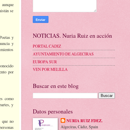
, aunque
nistán se
NOTICIAS. Nuria Ruiz en acción
Poetas y
nuncia y
PORTAL CÁDIZ
imientos
AYUNTAMIENTO DE ALGECIRAS
EUROPA SUR
conocido
VEN POR MELILLA
ento por
Buscar en este blog
des como
artes, y
Datos personales
NURIA RUIZ FDEZ.
s que no
Algeciras, Cádiz, Spain
personas