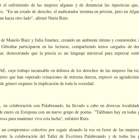
r el sufrimiento de las mujeres afganas y de denunciar las injusticias que
es. "En un estado de derecho, el maltratador termina en prisión, pero en Afga
n hacia otro lado", afirmó Nuria Ruiz.
go de Manolo Báez y Julia Jiménez, creando un ambiente íntimo y conmovedor. 
Gibraltar participaron en las lecturas, compartiendo textos cargados de de
tar, demostrando que la poesía es un lenguaje universal para expresar sent
AE, cuyo trabajo incansable en defensa de los derechos de las mujeres fue re
eres que han superado situaciones de extrema dureza, expresó su agradecimi
a de género requiere la implicación de toda la sociedad.
, en colaboración con Palabreando, ha llevado a cabo en diversas localida
e enero en Estepona con un nuevo grupo de poetas. "Talibanes hay en todas p
rosa para mantener viva esta lucha", enfatizó Ruiz.
e un compromiso colectivo por seguir alzando la voz en favor de las mujere
nte la colaboración del Taller de Escritura Palabreando y de todas las 