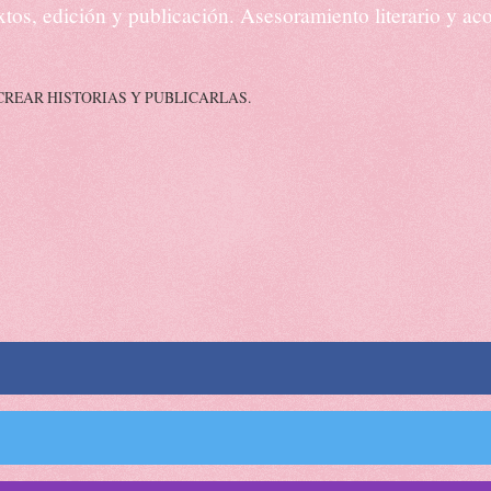
textos, edición y publicación. Asesoramiento literario y 
CREAR HISTORIAS Y PUBLICARLAS.